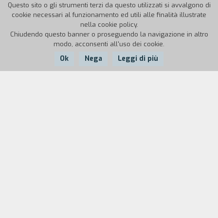
Questo sito o gli strumenti terzi da questo utilizzati si avvalgono di
cookie necessari al funzionamento ed utili alle finalità illustrate
nella cookie policy.
Chiudendo questo banner o proseguendo la navigazione in altro
modo, acconsenti all'uso dei cookie.
Ok
Nega
Leggi di più
Nazione:
Anno:
Durata:
Italia
1989
2'40''
Una giovane aristocratica combatte, fermandosi
ad un semaforo immaginario, la sua battaglia
contro l'inquinamento.
Biografia
regista