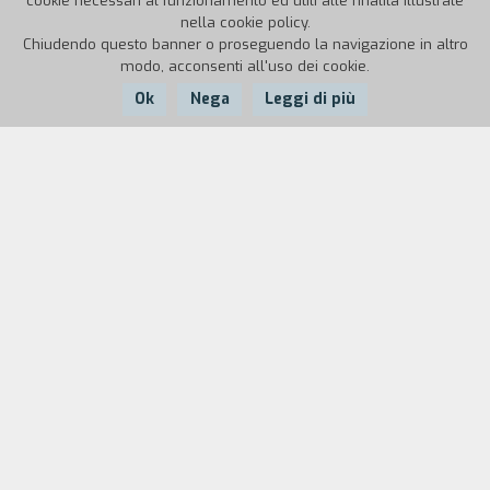
cookie necessari al funzionamento ed utili alle finalità illustrate
nella cookie policy.
Chiudendo questo banner o proseguendo la navigazione in altro
modo, acconsenti all'uso dei cookie.
Ok
Nega
Leggi di più
Nazione:
Anno:
Durata:
Italia
1989
17'
Il maniaco torna a colpire. Ma questa volta un
investigatore si mette sulle sue tracce. Riuscir` il
nostro eroe...? "Un film che non toglier` il sonno a
nessuno, al limite glielo far` venire!" (Dario
Rivarossa, Paolo Gerbaldo, Andrea Novarino).
Biografia