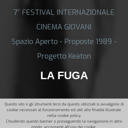
7° FESTIVAL INTERNAZIONALE
CINEMA GIOVANI
Spazio Aperto - Proposte 1989 -
Progetto Keaton
LA FUGA
Questo sito o gli strumenti terzi da questo utilizzati si avvalgono di
cookie necessari al funzionamento ed utili alle finalità illustrate
nella cookie policy.
Chiudendo questo banner o proseguendo la navigazione in altro
modo, acconsenti all'uso dei cookie.