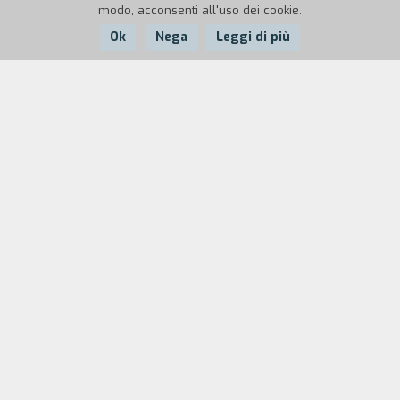
modo, acconsenti all'uso dei cookie.
Ok
Nega
Leggi di più
Nazione:
Anno:
Durata:
Italia
1988
4'40''
"Un film comico sugli aspetti comici di una parte
del corpo così poco comica quale la mano."
(Michele Ariuolo, Antonio Chiaffrino)
Biografia
regista