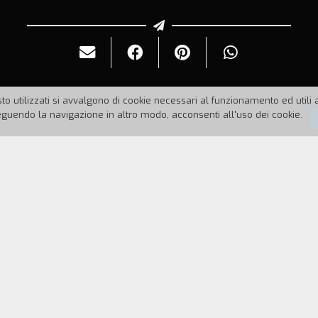
to utilizzati si avvalgono di cookie necessari al funzionamento ed utili all
uendo la navigazione in altro modo, acconsenti all'uso dei cookie.
Durata:
41'
ggiata la nave "Paradiso". Il padre di Kay, Clipper, 
e e il suo arresto è imminente. Kay, ragazza intellig
arsene. E nell'arco di una notte, fra il crepuscolo e