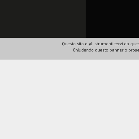
Questo sito o gli strumenti terzi da ques
Chiudendo questo banner o proseg
Nazione:
UK
Anno:
1988
L'azione ha luogo in un porto dove è orme
quarant'anni, è sotto inchiesta per frod
per il padre e desidera ardentemente and
completamente rotta.