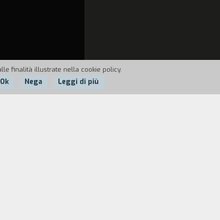
e finalità illustrate nella cookie policy.
Ok
Nega
Leggi di più
che ha gestito il bar del porto per
ente e attraente, è stanca di lavorare
 l'alba, la sua vita cambia