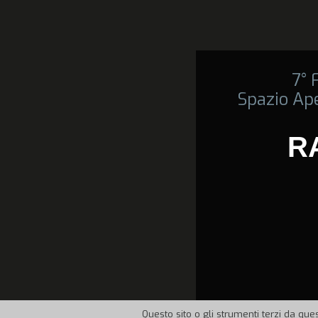
7°
Spazio Ape
R
Questo sito o gli strumenti terzi da ques