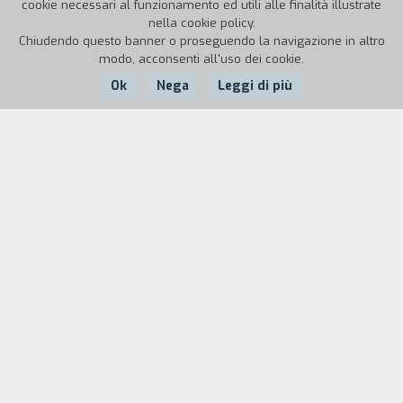
cookie necessari al funzionamento ed utili alle finalità illustrate
nella cookie policy.
Chiudendo questo banner o proseguendo la navigazione in altro
modo, acconsenti all'uso dei cookie.
Ok
Nega
Leggi di più
Nazione:
Anno:
Durata:
Italia
1988
18'
Obiettivi didattici
Far sperimentare ai bambini un percorso da
fruitore a produttore; dal confronto delle
esperienze all'uso attivo e creativo del mezzo TV,
sulla base di quelle regole di linguaggio
analizzate in materiali cineTV nell'intento di
realizzare un prodotto gradevolmente visibile.