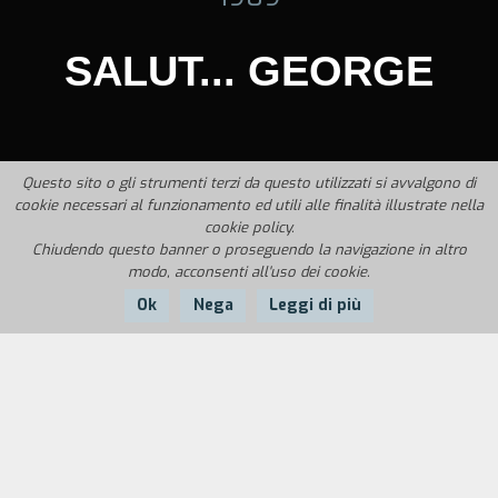
SALUT... GEORGE
Questo sito o gli strumenti terzi da questo utilizzati si avvalgono di
cookie necessari al funzionamento ed utili alle finalità illustrate nella
cookie policy.
Chiudendo questo banner o proseguendo la navigazione in altro
modo, acconsenti all'uso dei cookie.
Ok
Nega
Leggi di più
Nazione:
Anno:
Durata:
Italia
1989
5'50''
Un viandante vede per la prima volta Parigi.