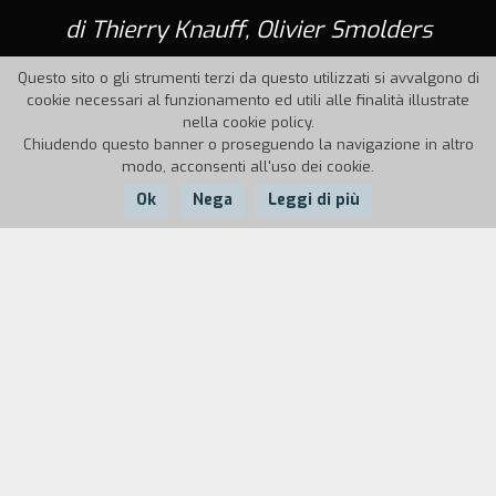
di Thierry Knauff, Olivier Smolders
Questo sito o gli strumenti terzi da questo utilizzati si avvalgono di
cookie necessari al funzionamento ed utili alle finalità illustrate
nella cookie policy.
Chiudendo questo banner o proseguendo la navigazione in altro
modo, acconsenti all'uso dei cookie.
Ok
Nega
Leggi di più
Nazione:
Anno:
Durata:
Belgio
1988
12'
Ritratto di bambini autistici in un ospedale
psichiatrico.