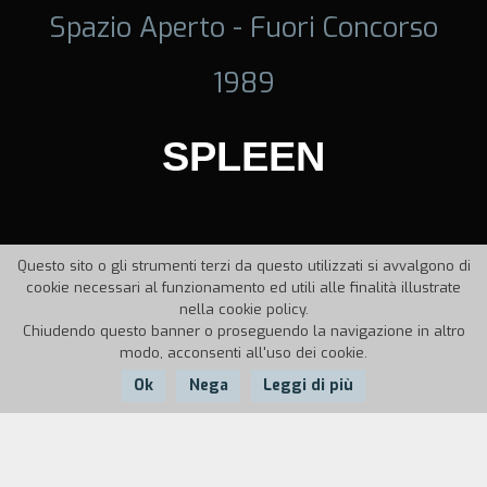
Spazio Aperto - Fuori Concorso
1989
SPLEEN
Questo sito o gli strumenti terzi da questo utilizzati si avvalgono di
cookie necessari al funzionamento ed utili alle finalità illustrate
nella cookie policy.
Chiudendo questo banner o proseguendo la navigazione in altro
modo, acconsenti all'uso dei cookie.
Ok
Nega
Leggi di più
Nazione:
Anno:
Durata: