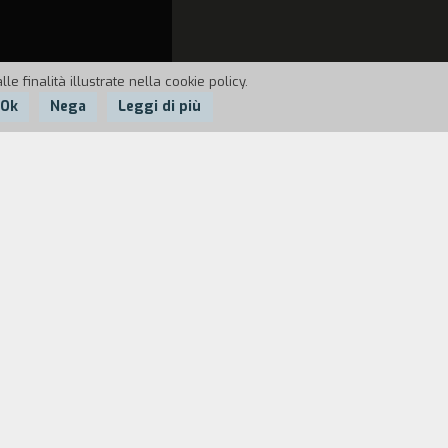
e finalità illustrate nella cookie policy.
Ok
Nega
Leggi di più
 rigore creativo dei bambini a quello
n modo armonioso.
stato scelto dai bambini un modo