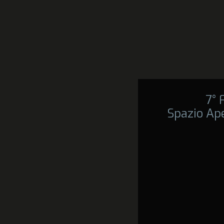
7°
Spazio Ape