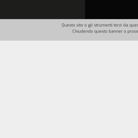
Questo sito o gli strumenti terzi da ques
Chiudendo questo banner o proseg
Nazione:
Italia
Anno:
19
Obiettivi didattici
Da Norman McLaren ai bambini della scuo
degli artisti. Anche in questo film creat
Metodo di realizzazione
Dopo aver scelto le musiche, i suoni e 