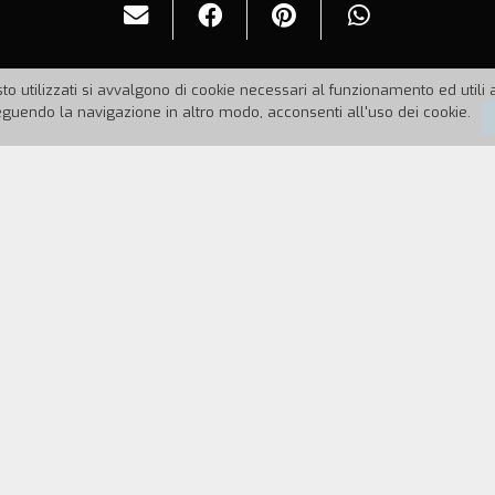
to utilizzati si avvalgono di cookie necessari al funzionamento ed utili all
uendo la navigazione in altro modo, acconsenti all'uso dei cookie.
86
Durata:
4'7''
la elementare S. Giacomo: un filo sottile unisce il
ivit`, spontaneit`, ricerca e riflessione si fondono i
i rumori per la colonna sonora, per ciascun brano è 