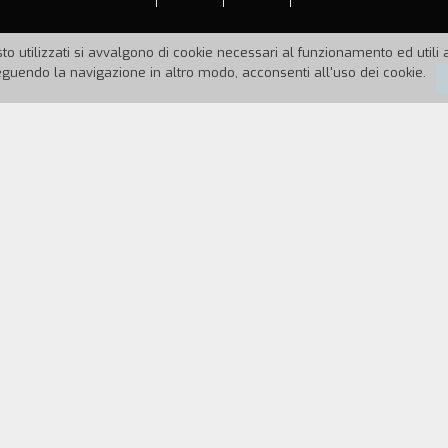
to utilizzati si avvalgono di cookie necessari al funzionamento ed utili all
uendo la navigazione in altro modo, acconsenti all'uso dei cookie.
85
Durata:
6'
ici. Espressione e comunicazione delle esperienze d
amento delle creativit` espressive. Conoscenza di
e sia fruitore ma anche produttore.
e di poesie sul tema. Realizzazione di diapositive "se