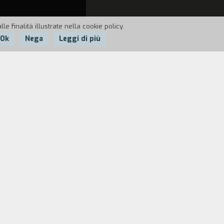
e finalità illustrate nella cookie policy.
Ok
Nega
Leggi di più
ei ragazzi. Consolidamento progressivo
 una tecnica comunicativa per immagini
nza scatto" con l'utilizzazione di