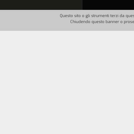
Questo sito o gli strumenti terzi da ques
Chiudendo questo banner o proseg
Nazione:
Italia
Anno:
19
Obiettivi didattici
Acquisizione critica dei linguaggi icon
delle competenze comunicative. Potenzi
per far sì che il bambino non solament
Metodo di realizzazione
Studio sugli Indiani d'America. Invenzion