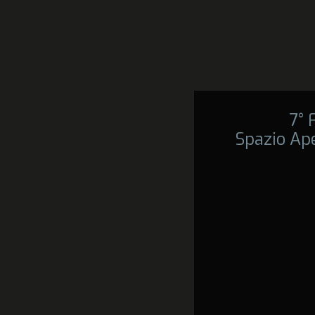
7°
Spazio Ape