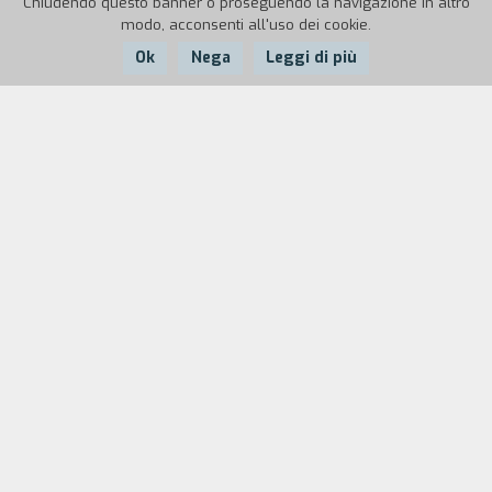
Chiudendo questo banner o proseguendo la navigazione in altro
modo, acconsenti all'uso dei cookie.
Ok
Nega
Leggi di più
Nazione:
Argentina,
Anno:
Durata:
Portorico
1988
90'
Tango Bar
è un omaggio alla danza del tango,
alla sua storia ed evoluzione, al suo universo. Il
film intreccia una generosa antologia di tango -
dove figurano i migliori ballerini, coreografi e
musicisti del genere che ci comunicano la
passione, lo stile e l'espressione della danza - alle
vicende private e professionali di un trio
musicale.