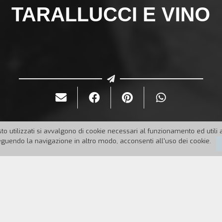
TARALLUCCI E VINO
to utilizzati si avvalgono di cookie necessari al funzionamento ed utili all
uendo la navigazione in altro modo, acconsenti all'uso dei cookie.
89
Durata:
20'