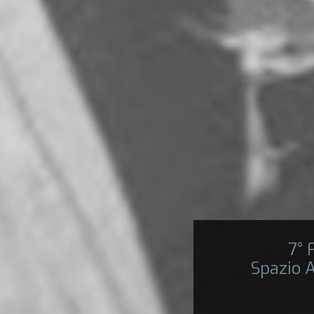
7°
Spazio A