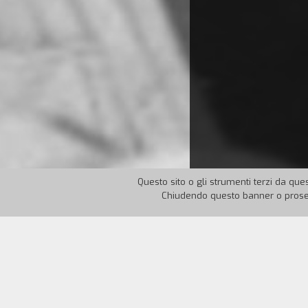
Questo sito o gli strumenti terzi da ques
Chiudendo questo banner o proseg
Nazione:
Italia
Anno:
19