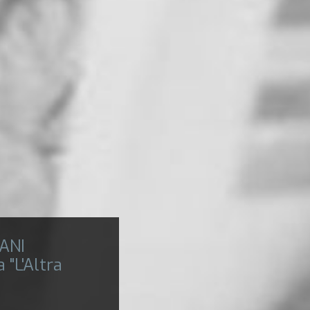
ANI
 "L'Altra