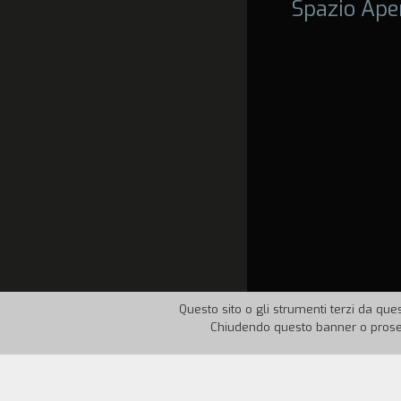
Spazio Ape
Questo sito o gli strumenti terzi da ques
Chiudendo questo banner o proseg