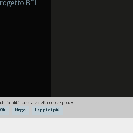
rogetto BFI
e finalità illustrate nella cookie policy.
Ok
Nega
Leggi di più