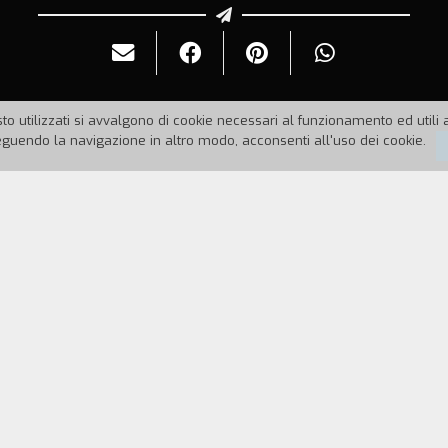
to utilizzati si avvalgono di cookie necessari al funzionamento ed utili all
uendo la navigazione in altro modo, acconsenti all'uso dei cookie.
Durata:
18'
ari affrontano, con esiti diversi, un party riservato
REGISTA
CAST & CREDITS