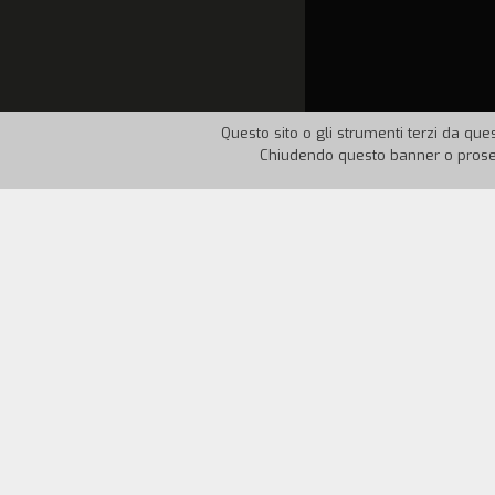
Questo sito o gli strumenti terzi da ques
Chiudendo questo banner o proseg
Nazione:
UK
Anno:
1989
Tre guardie del corpo e due uomini d'aff