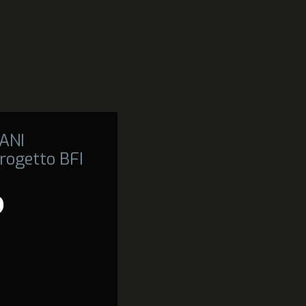
ANI
rogetto BFI
D