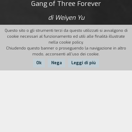
Gang of Three Forever
di Weiyen Yu
Questo sito o gli strumenti terzi da questo utilizzati si avvalgono di
cookie necessari al funzionamento ed utili alle finalità illustrate
nella cookie policy.
Chiudendo questo banner o proseguendo la navigazione in altro
modo, acconsenti all'uso dei cookie.
Ok
Nega
Leggi di più
Nazione:
Anno:
Durata:
Taiwan
1989
97'
Stone è cresciuto, assieme all'amico d'infanzia
Maodi, vicino al porto, prima che la sua famiglia
si trasferisse a Taipei. Le sue relazioni con le
donne, che hanno scandito la sua vita, e la vita