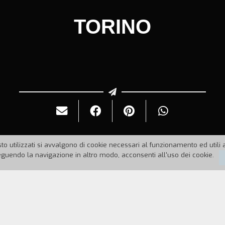
TORINO
to utilizzati si avvalgono di cookie necessari al funzionamento ed utili all
uendo la navigazione in altro modo, acconsenti all'uso dei cookie.
88
Durata:
4'