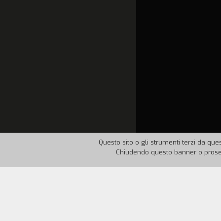
Questo sito o gli strumenti terzi da ques
Chiudendo questo banner o proseg
Nazione:
Italia
Anno:
19