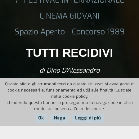
CINEMA GIOVANI
Spazio Aperto - Concorso 1989
TUTTI RECIDIVI
di Dino D'Alessandro
Questo sito o gli strumenti terzi da questo utilizzati si avvalgono di
cookie necessari al funzionamento ed utili alle finalità illustrate
nella cookie policy.
Chiudendo questo banner o proseguendo la navigazione in altro
modo, acconsenti all'uso dei cookie.
Ok
Nega
Leggi di più
Nazione:
Anno:
Durata: