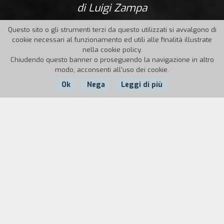
di Luigi Zampa
Questo sito o gli strumenti terzi da questo utilizzati si avvalgono di
cookie necessari al funzionamento ed utili alle finalità illustrate
nella cookie policy.
Chiudendo questo banner o proseguendo la navigazione in altro
modo, acconsenti all'uso dei cookie.
Ok
Nega
Leggi di più
Nazione:
Anno:
Durata:
Italia
1945
99'
Dick e Tom, eterni rivali d'avventure amorose, ma
anche eterni amici nella buona e nella cattiva
sorte, hanno ottenuto una settimana di licenza a
Roma.
Lasciato il fronte, potranno finalmente bere,