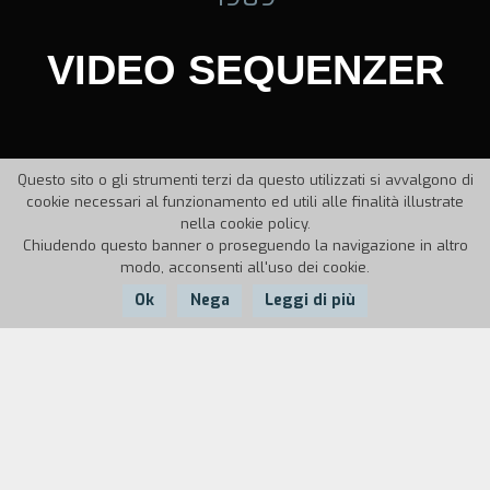
VIDEO SEQUENZER
Questo sito o gli strumenti terzi da questo utilizzati si avvalgono di
cookie necessari al funzionamento ed utili alle finalità illustrate
nella cookie policy.
Chiudendo questo banner o proseguendo la navigazione in altro
modo, acconsenti all'uso dei cookie.
Ok
Nega
Leggi di più
Nazione:
Anno:
Italia
1989
Durata:
3'
Video Sequenzer
è un ulteriore esperimento