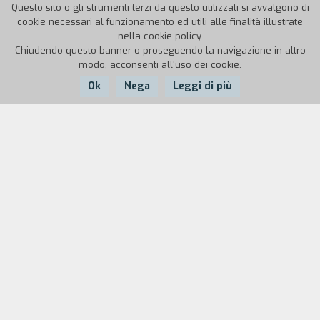
Questo sito o gli strumenti terzi da questo utilizzati si avvalgono di
cookie necessari al funzionamento ed utili alle finalità illustrate
nella cookie policy.
Chiudendo questo banner o proseguendo la navigazione in altro
modo, acconsenti all'uso dei cookie.
Ok
Nega
Leggi di più
Nazione:
Anno:
Durata:
Italia
1989
13'
Presenze femminili si specchiano in acque di
torrenti e fiumi.
Biografia
regista