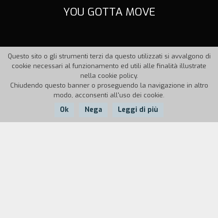
YOU GOTTA MOVE
Questo sito o gli strumenti terzi da questo utilizzati si avvalgono di
cookie necessari al funzionamento ed utili alle finalità illustrate
nella cookie policy.
Chiudendo questo banner o proseguendo la navigazione in altro
modo, acconsenti all'uso dei cookie.
Ok
Nega
Leggi di più
Nazione:
Anno:
Durata:
Italia
1989
20'
Il ritratto di Slep, musicista blues.
"Contro l'oscena velocit` di un videoclip la