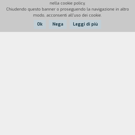
nella cookie policy.
Chiudendo questo banner o proseguendo la navigazione in altro
modo, acconsenti all'uso dei cookie.
Ok
Nega
Leggi di più
Nazione:
Anno:
Durata:
Italia
1989
42'
Documentazione della mostra "Hic sunt leones",
con reminiscenze del periodo degli animali in
gabbia e immagini tratte dal video
Pietro M. Gli
animali dello zoo di Torino
(1986) di Canale,
Ferrero, Vernetti.
Biografia