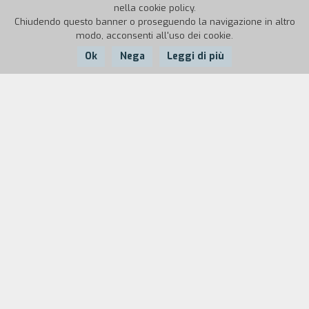
nella cookie policy.
Chiudendo questo banner o proseguendo la navigazione in altro
modo, acconsenti all'uso dei cookie.
Ok
Nega
Leggi di più
Nazione:
Anno:
Italia
1990
Durata:
3'
Donne e uomini, oggetti, animali e sogni si
incontrano e si trasformano in un cartone
animato. Le scene e i personaggi si succedono e si
intrecciano, passando da una stanza a un teatro,
dalla strada a una balera.
Biografia