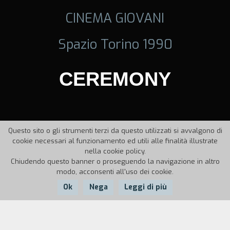
CINEMA GIOVANI
Spazio Torino 1990
CEREMONY
Questo sito o gli strumenti terzi da questo utilizzati si avvalgono di
cookie necessari al funzionamento ed utili alle finalità illustrate
nella cookie policy.
Chiudendo questo banner o proseguendo la navigazione in altro
modo, acconsenti all'uso dei cookie.
Ok
Nega
Leggi di più
Nazione:
Anno: