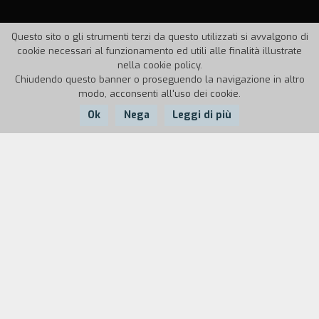
Questo sito o gli strumenti terzi da questo utilizzati si avvalgono di
cookie necessari al funzionamento ed utili alle finalità illustrate
nella cookie policy.
Chiudendo questo banner o proseguendo la navigazione in altro
modo, acconsenti all'uso dei cookie.
Ok
Nega
Leggi di più
Nazione:
Anno:
Durata:
USA
1990
108'
Joe Belinsky è un uomo sposato,
apparentemente senza problemi. In realt`,
incapace di accettare la gravidanza della moglie,
Joe è rimasto colpito e ossessionato da una
sconosciuta incontrata un giorno, per strada, a
New York. Licenziato dal lavoro, Joe conduce una