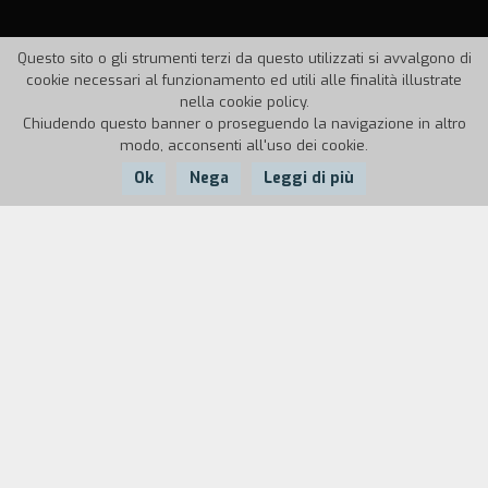
Questo sito o gli strumenti terzi da questo utilizzati si avvalgono di
cookie necessari al funzionamento ed utili alle finalità illustrate
nella cookie policy.
Chiudendo questo banner o proseguendo la navigazione in altro
modo, acconsenti all'uso dei cookie.
Ok
Nega
Leggi di più
Nazione:
Anno:
Durata:
Italia
1990
4'33''
In un ambiente squallidamente industriale si
introduce una ragazza. La sensibile struttura
percepisce la presenza estranea e decide la sua
eliminazione. Tramite un operatore che agisce
con una sofisticata apparecchiatura l'energia
vitale dell'intrusa viene assorbita e catalogata,