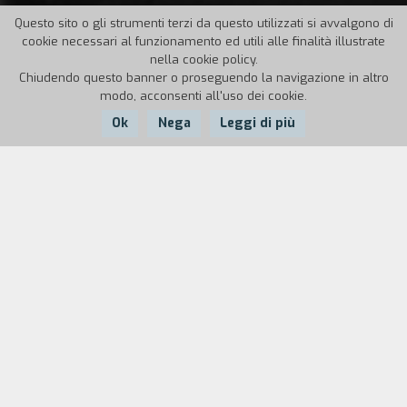
Questo sito o gli strumenti terzi da questo utilizzati si avvalgono di
cookie necessari al funzionamento ed utili alle finalità illustrate
nella cookie policy.
Chiudendo questo banner o proseguendo la navigazione in altro
modo, acconsenti all'uso dei cookie.
Ok
Nega
Leggi di più
Nazione:
Anno:
Italia
1989
Durata:
5'
Videoclip sul brano
Overdose d'amore
di
Zucchero Fornaciari, con soggetti portatori di
handicap. Il video è stato realizzato per una
iniziativa del Comune di Grugliasco.