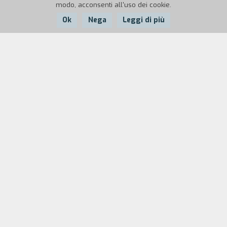
modo, acconsenti all'uso dei cookie.
Ok
Nega
Leggi di più
Nazione:
Anno:
Italia
1968
Durata:
1'
In ripresa a rovescio, 10 ragazze e ragazzi
coloratissimi ricavano dal nero una perfetta,
bianca, nuova, giovane Fiat 600.
Biografia
regista