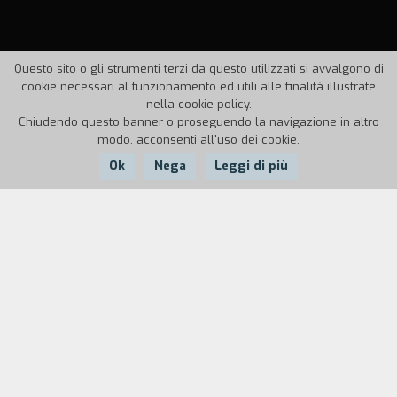
Questo sito o gli strumenti terzi da questo utilizzati si avvalgono di
cookie necessari al funzionamento ed utili alle finalità illustrate
nella cookie policy.
Chiudendo questo banner o proseguendo la navigazione in altro
modo, acconsenti all'uso dei cookie.
Ok
Nega
Leggi di più
Nazione:
Anno:
Durata:
Italia
1968
10'
Materiali di ricerca sul comportamento dei
bambini in rapporto con l'automobile.
Accorgimenti tecnici: automezzo mobile con set,
2 cineprese, velocit` di ripresa 40 fotogrammi al
secondo, registratore audio.