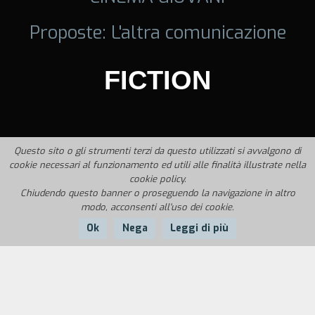
Proposte: L'altra comunicazione
FICTION
Questo sito o gli strumenti terzi da questo utilizzati si avvalgono di
cookie necessari al funzionamento ed utili alle finalità illustrate nella
cookie policy.
Chiudendo questo banner o proseguendo la navigazione in altro
modo, acconsenti all'uso dei cookie.
Ok
Nega
Leggi di più
Nazione:
Anno:
Durata:
Italia
1990
30'