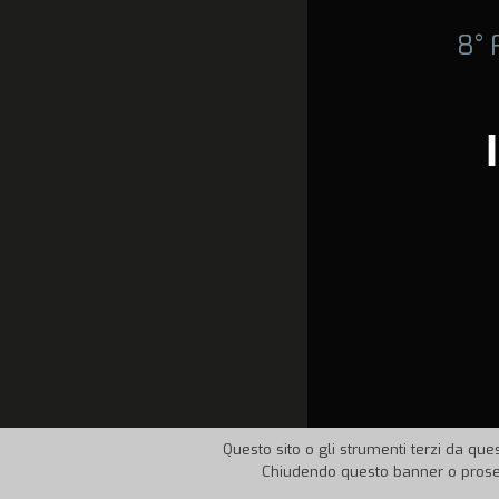
8°
Questo sito o gli strumenti terzi da ques
Chiudendo questo banner o proseg