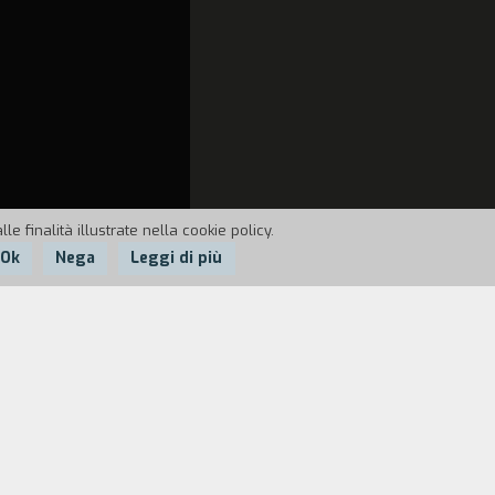
e finalità illustrate nella cookie policy.
Ok
Nega
Leggi di più
e stampati otticamente in 16mm. Famosi
nzoni di vari periodi.