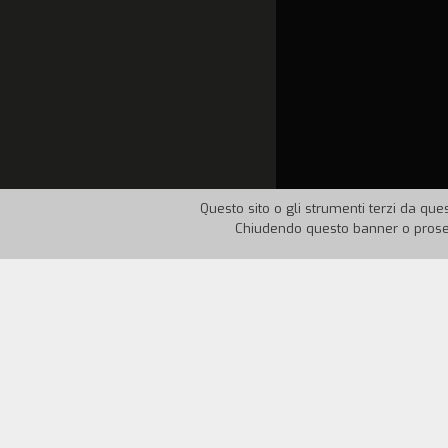
Questo sito o gli strumenti terzi da ques
Chiudendo questo banner o proseg
Nazione:
Jugoslavia
Ann
Montaggio d'immagini tratte da popolari 
discorsi di Hitler e del presidente fili