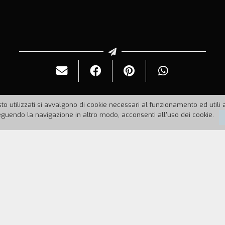
to utilizzati si avvalgono di cookie necessari al funzionamento ed utili all
uendo la navigazione in altro modo, acconsenti all'uso dei cookie.
o:
1990
Durata:
6'
film filippini e di altri paesi, rigirati in Super8 
ppino Manuel Quezon sono accompagnati da popolari ca