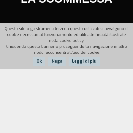
Questo sito o gli strumenti terzi da questo utilizzati si avvalgono di
cookie necessari al funzionamento ed utili alle finalità illustrate
nella cookie policy.
Chiudendo questo banner o proseguendo la navigazione in altro
modo, acconsenti all'uso dei cookie.
Ok
Nega
Leggi di più
Nazione:
Anno:
Durata:
Italia
1990
25'
Un dramma generato da un folle impulso: un
uomo sopprime uno sconosciuto, senza una
ragione precisa. La scommessa tra un giornalista
sportivo ed un accanito giocatore sulle capacit`