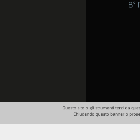
8°
Questo sito o gli strumenti terzi da ques
Chiudendo questo banner o proseg