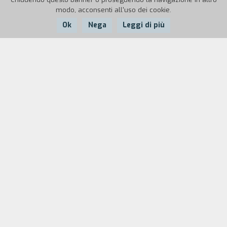
modo, acconsenti all'uso dei cookie.
Ok
Nega
Leggi di più
Nazione:
Anno:
Durata:
Italia
1990
12'
Due storie d'amore parallele ma distanti nel
tempo. Un'unica protagonista femminile, un
unico tragico finale, il suicidio dei due uomini
coinvolti. Girato in parte in bianco e nero e in
parte a colori, il film è il risultato di riprese
effettuate a distanza di anni e poi montate
insieme.