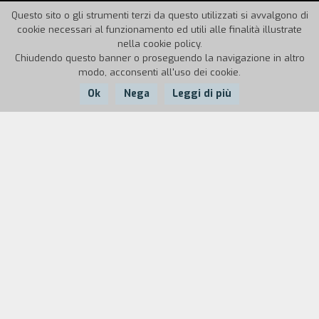
Questo sito o gli strumenti terzi da questo utilizzati si avvalgono di
cookie necessari al funzionamento ed utili alle finalità illustrate
nella cookie policy.
Chiudendo questo banner o proseguendo la navigazione in altro
modo, acconsenti all'uso dei cookie.
Ok
Nega
Leggi di più
Nazione:
Anno:
Italia
1994
Durata:
7'
Un ragazzo sale affannosamente le scale di un
palazzo accompagnato da un amico luciferino
che lo porter` verso un'inconfessabile e scabrosa
esperienza. "È una salita ansiosa alla ricerca di un
contatto umano contro il deserto della vita."
(Roberto De Francesco).