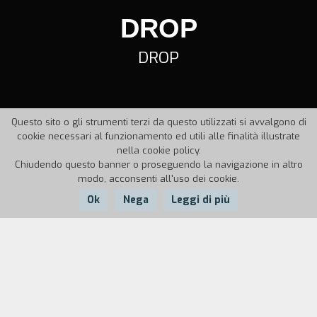
DROP
DROP
Questo sito o gli strumenti terzi da questo utilizzati si avvalgono di
cookie necessari al funzionamento ed utili alle finalità illustrate
nella cookie policy.
Chiudendo questo banner o proseguendo la navigazione in altro
modo, acconsenti all'uso dei cookie.
Ok
Nega
Leggi di più
Nazione:
Anno:
Durata:
Italia
1993
4'
Il film si basa sul concetto che, prima o poi, tutto