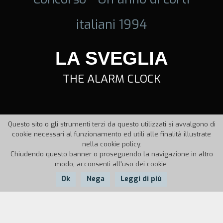
italiani 1994
LA SVEGLIA
THE ALARM CLOCK
Questo sito o gli strumenti terzi da questo utilizzati si avvalgono di
cookie necessari al funzionamento ed utili alle finalità illustrate
nella cookie policy.
Chiudendo questo banner o proseguendo la navigazione in altro
modo, acconsenti all'uso dei cookie.
Ok
Nega
Leggi di più
Nazione:
Anno:
Durata: