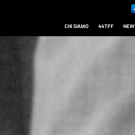
CHI SIAMO
44TFF
NEW