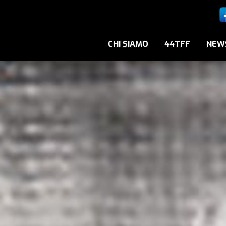
CHI SIAMO
44TFF
NEW