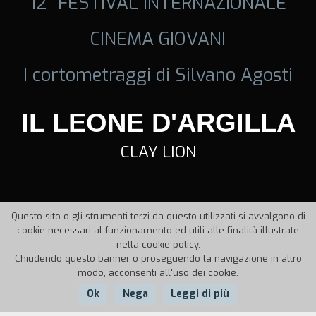
12° FESTIVAL INTERNAZIONALE
CINEMA GIOVANI
I cortometraggi di Silvano Agosti
IL LEONE D'ARGILLA
CLAY LION
Questo sito o gli strumenti terzi da questo utilizzati si avvalgono di
cookie necessari al funzionamento ed utili alle finalità illustrate
nella cookie policy.
Chiudendo questo banner o proseguendo la navigazione in altro
modo, acconsenti all'uso dei cookie.
Ok
Nega
Leggi di più