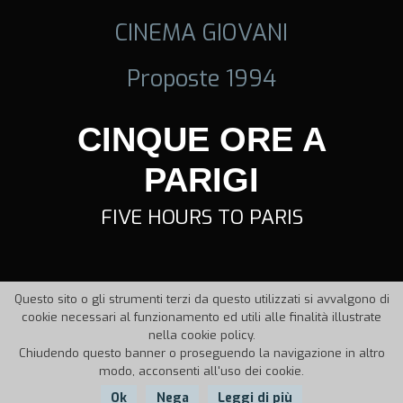
CINEMA GIOVANI
Proposte 1994
CINQUE ORE A
PARIGI
FIVE HOURS TO PARIS
Questo sito o gli strumenti terzi da questo utilizzati si avvalgono di
cookie necessari al funzionamento ed utili alle finalità illustrate
nella cookie policy.
Chiudendo questo banner o proseguendo la navigazione in altro
modo, acconsenti all'uso dei cookie.
Ok
Nega
Leggi di più