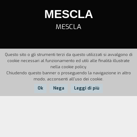
MESCLA
MESCLA
Questo sito o gli strumenti terzi da questo utilizzati si avvalgono di
cookie necessari al funzionamento ed utili alle finalità illustrate
nella cookie policy.
Chiudendo questo banner o proseguendo la navigazione in altro
modo, acconsenti all'uso dei cookie.
Ok
Nega
Leggi di più
Nazione:
Anno:
Italia
1994
Durata:
5'
Videoclip girato nel quartiere San Salvario.