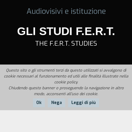
Audiovisivi e istituzione
GLI STUDI F.E.R.T.
THE F.E.R.T. STUDIES
Questo sito o gli strumenti terzi da questo utilizzati si avvalgono di
cookie necessari al funzionamento ed utili alle finalità illustrate nella
cookie policy.
Chiudendo questo banner o proseguendo la navigazione in altro
modo, acconsenti all'uso dei cookie.
Ok
Nega
Leggi di più
Nazione:
Anno:
Italia
1994
Durata:
3'