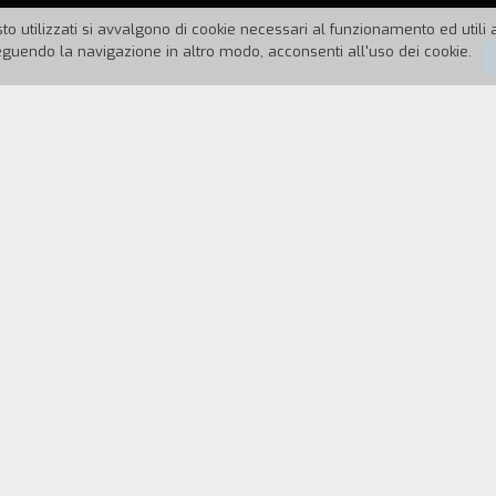
to utilizzati si avvalgono di cookie necessari al funzionamento ed utili all
uendo la navigazione in altro modo, acconsenti all'uso dei cookie.
94
Durata:
3'
 animazione: una donna che si prende una magra riv
gli schemi di chi sta dietro le casse e chi davanti.
REGISTA
CAST & CREDITS