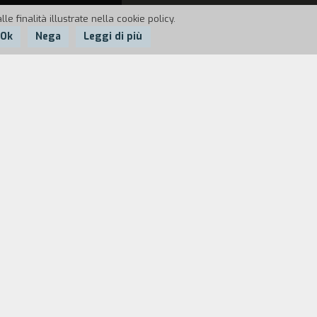
e finalità illustrate nella cookie policy.
Ok
Nega
Leggi di più
incita nei confronti di un sistema che