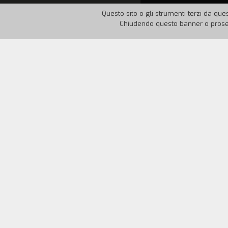
Questo sito o gli strumenti terzi da ques
Chiudendo questo banner o proseg
Nazione:
Italia
Anno:
19
Vendetta
è un micrometraggio di video e
induce all'acquisto selvaggio, ribaltando 