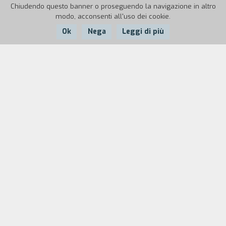
Chiudendo questo banner o proseguendo la navigazione in altro
modo, acconsenti all'uso dei cookie.
Ok
Nega
Leggi di più
Nazione:
Anno:
Durata:
Italia
1994
20'
Adattamento video dell'omonimo poema di
Arthur Rimbaud, che vuole essere un libero
percorso di immagini, testi, suoni e parole per
tradurre in forme in movimento le "alchimie del
verbo" del poeta francese.
Biografia
regista