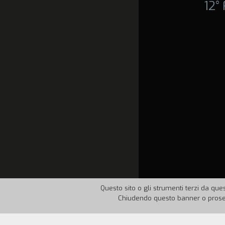
12°
Questo sito o gli strumenti terzi da ques
Chiudendo questo banner o proseg