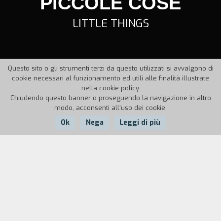
PICCOLE COSE
LITTLE THINGS
Questo sito o gli strumenti terzi da questo utilizzati si avvalgono di
cookie necessari al funzionamento ed utili alle finalità illustrate
nella cookie policy.
Chiudendo questo banner o proseguendo la navigazione in altro
modo, acconsenti all'uso dei cookie.
Ok
Nega
Leggi di più
Nazione:
Anno:
Durata:
Italia
1993
9'
Attraverso la storia di un gruppo di ragazzini
che compiono un furto all'interno del Circolo